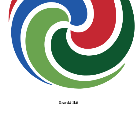
Oravský Háj