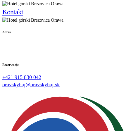
Kontakt
Adres
Brezovica 382 02801
Trstená
Rezerwacje
+421 915 830 042
oravskyhaj@oravskyhaj.sk