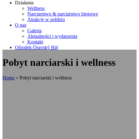
Działania
Wellness
Narciarstwo & narciarstwo biegowe
Atrakcje w pobliżu
O nas
Galeria
Aktualności i wydarzenia
Kontakt
Ośrodek Oravský Háj
Pobyt narciarski i wellness
Home
»
Pobyt narciarski i wellness