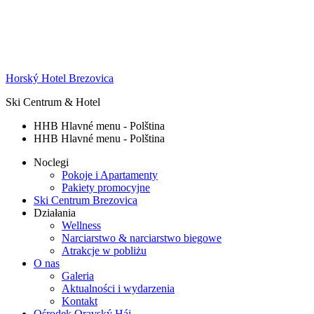
Horský Hotel Brezovica
Ski Centrum & Hotel
HHB Hlavné menu - Polština
HHB Hlavné menu - Polština
Noclegi
Pokoje i Apartamenty
Pakiety promocyjne
Ski Centrum Brezovica
Działania
Wellness
Narciarstwo & narciarstwo biegowe
Atrakcje w pobliżu
O nas
Galeria
Aktualności i wydarzenia
Kontakt
Ośrodek Oravský Háj