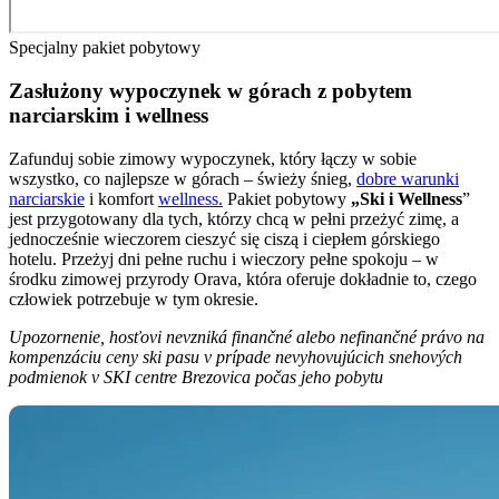
Specjalny pakiet pobytowy
Zasłużony wypoczynek w górach z pobytem
narciarskim i wellness
Zafunduj sobie zimowy wypoczynek, który łączy w sobie
wszystko, co najlepsze w górach – świeży śnieg,
dobre warunki
narciarskie
i komfort
wellness.
Pakiet pobytowy
„Ski i Wellness
”
jest przygotowany dla tych, którzy chcą w pełni przeżyć zimę, a
jednocześnie wieczorem cieszyć się ciszą i ciepłem górskiego
hotelu. Przeżyj dni pełne ruchu i wieczory pełne spokoju – w
środku zimowej przyrody Orava, która oferuje dokładnie to, czego
człowiek potrzebuje w tym okresie.
Upozornenie, hosťovi nevzniká finančné alebo nefinančné právo na
kompenzáciu ceny ski pasu v prípade nevyhovujúcich snehových
podmienok v SKI centre Brezovica počas jeho pobytu