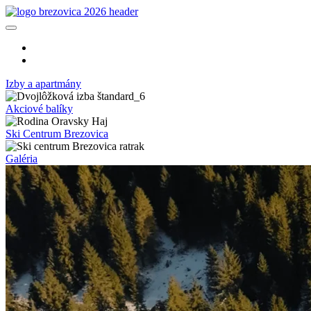
Slovenčina
Polski
Izby a apartmány
Akciové balíky
Ski Centrum Brezovica
Galéria