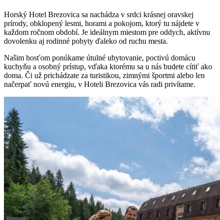
Horský Hotel Brezovica sa nachádza v srdci krásnej oravskej
prírody, obklopený lesmi, horami a pokojom, ktorý tu nájdete v
každom ročnom období. Je ideálnym miestom pre oddych, aktívnu
dovolenku aj rodinné pobyty ďaleko od ruchu mesta.
Našim hosťom ponúkame útulné ubytovanie, poctivú domácu
kuchyňu a osobný prístup, vďaka ktorému sa u nás budete cítiť ako
doma. Či už prichádzate za turistikou, zimnými športmi alebo len
načerpať novú energiu, v Hoteli Brezovica vás radi privítame.