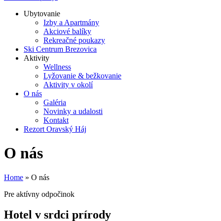
Ubytovanie
Izby a Apartmány
Akciové balíky
Rekreačné poukazy
Ski Centrum Brezovica
Aktivity
Wellness
Lyžovanie & bežkovanie
Aktivity v okolí
O nás
Galéria
Novinky a udalosti
Kontakt
Rezort Oravský Háj
O nás
Home
»
O nás
Pre aktívny odpočinok
Hotel v srdci prírody