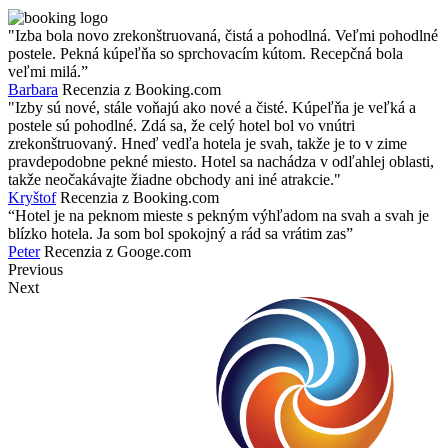
"Izba bola novo zrekonštruovaná, čistá a pohodlná. Veľmi pohodlné
postele. Pekná kúpeľňa so sprchovacím kútom. Recepčná bola
veľmi milá.”
Barbara
Recenzia z Booking.com
"Izby sú nové, stále voňajú ako nové a čisté. Kúpeľňa je veľká a
postele sú pohodlné. Zdá sa, že celý hotel bol vo vnútri
zrekonštruovaný. Hneď vedľa hotela je svah, takže je to v zime
pravdepodobne pekné miesto. Hotel sa nachádza v odľahlej oblasti,
takže neočakávajte žiadne obchody ani iné atrakcie."
Kryštof
Recenzia z Booking.com
“Hotel je na peknom mieste s pekným výhľadom na svah a svah je
blízko hotela. Ja som bol spokojný a rád sa vrátim zas”
Peter
Recenzia z Googe.com
Previous
Next