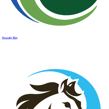
Oravský Háj