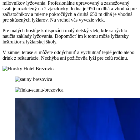
milovníkov lyžovania. Profesionálne upravovaný a zasnežovaný
svah je rozdelený na 2 zjazdovky. Jedna je 950 m dlhá a vhodná pre
začiatočníkov a mierne pokročilých a druhá 650 m dlhá je vhodná
pre skúsených lyžiarov. Na vrchol vás vyvezie vlek.
Pre malých hostí je k dispozícii malý detský vlek, kde sa rýchlo
naučia základy lyžovania. Dopomôcť im k tomu môže lyžiarsky
inštruktor z lyžiarskej školy.
V zimnej terase si môžete oddýchnuť a vychutnať teplé jedlo alebo
drink z reštaurácie. Nechýba ani požičovňa lyží pre celú rodinu.