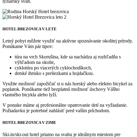
lyžiarsky svah.
HOTEL BREZOVICA V LETE
Letný pobyt môžete využiť na aktívne spoznávanie okolitej prírody.
Ponúkame Vám pár tipov:
túra na vrch Skorušina, kde sa nachádza aj rozhľadňa s
výhľadom na okolie,
cyklotúra po viacerých cyklochodíkoch,
detské ihrisko s preliezkami a hojdačkou.
Využite možnosť zapožičať si u nás horský alebo elektro bicykel za
poplatok. Ponúkame tiež bezplatnú možnosť úschovy Vášho
vlastného bicykla alebo lyží.
V ponuke máme aj profesionálne opatrovanie detí na vyžiadanie.
Požiadavku je potrebné nahlásiť pred vaším príchodom.
HOTEL BREZOVICA V ZIME
Ski-in/ski-out hotel priamo na svahu je ideálnym miestom pre