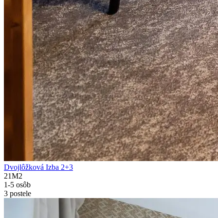
Dvojlôžková Izba 2+3
21M2
1-5 osôb
3 postele