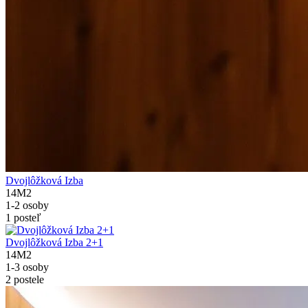
Dvojlôžková Izba
14M2
1-2 osoby
1 posteľ
Dvojlôžková Izba 2+1
14M2
1-3 osoby
2 postele