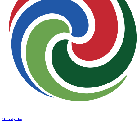
Oravský Háj