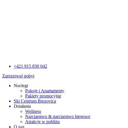
+421 915 830 042
Zarezerwuj pobyt
Noclegi
Pokoje i Apartamenty
Pakiety promocyjne
Ski Centrum Brezovica
Działania
Wellness
Narciarstwo & narciarstwo biegowe
Atrakcje w pobliżu
O nas