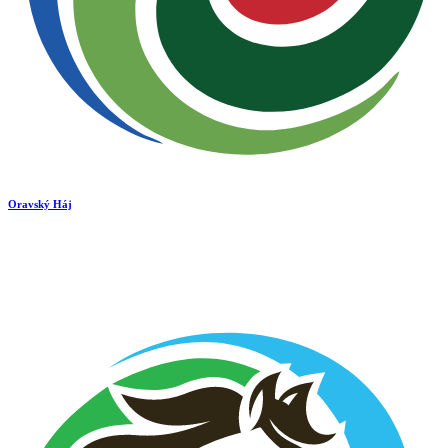
Oravský Háj