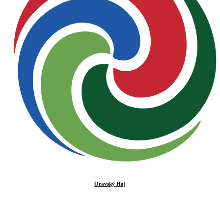
Oravský Háj