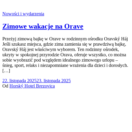
Nowości i wydarzenia
Zimowe wakacje na Orave
Przeżyj zimową bajkę w Orave w rodzinnym ośrodku Oravský Háj
Jeśli szukasz miejsca, gdzie zima zamienia się w prawdziwą bajkę,
Oravský Háj jest właściwym wyborem. Ten rodzinny ośrodek,
ukryty w spokojnej przyrodzie Orava, oferuje wszystko, co można
sobie wyobrazić pod względem idealnego zimowego urlopu –
śnieg, sport, relaks i niezapomniane wrażenia dla dzieci i dorosłych.
[…]
22. listopada 2025
23. listopada 2025
Od
Horský Hotel Brezovica