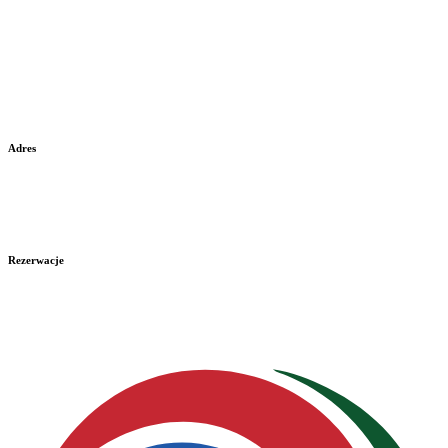
Adres
Brezovica 382 02801
Trstená
Rezerwacje
+421 915 830 042
oravskyhaj@oravskyhaj.sk