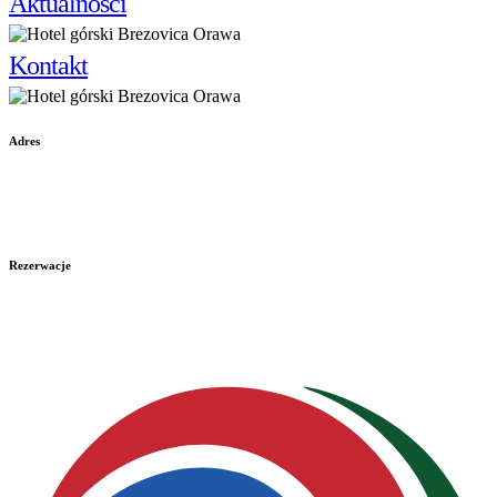
Aktualności
Kontakt
Adres
Brezovica 382 02801
Trstená
Rezerwacje
+421 915 830 042
oravskyhaj@oravskyhaj.sk