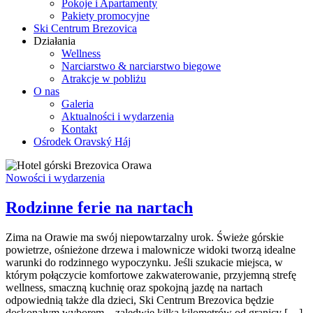
Pokoje i Apartamenty
Pakiety promocyjne
Ski Centrum Brezovica
Działania
Wellness
Narciarstwo & narciarstwo biegowe
Atrakcje w pobliżu
O nas
Galeria
Aktualności i wydarzenia
Kontakt
Ośrodek Oravský Háj
Nowości i wydarzenia
Rodzinne ferie na nartach
Zima na Orawie ma swój niepowtarzalny urok. Świeże górskie
powietrze, ośnieżone drzewa i malownicze widoki tworzą idealne
warunki do rodzinnego wypoczynku. Jeśli szukacie miejsca, w
którym połączycie komfortowe zakwaterowanie, przyjemną strefę
wellness, smaczną kuchnię oraz spokojną jazdę na nartach
odpowiednią także dla dzieci, Ski Centrum Brezovica będzie
doskonałym wyborem – zaledwie kilka kilometrów od granicy […]