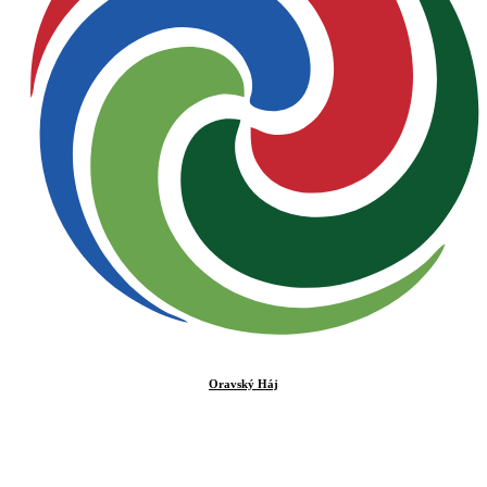
Oravský Háj