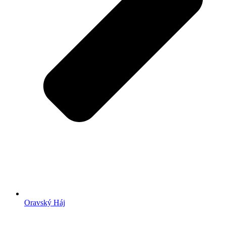
Oravský Háj