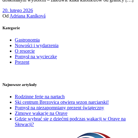
20. lutego 2026
Od
Adriana Kaníková
Kategorie
Gastronomia
Nowości i wydarzenia
O resorcie
Pomysł na wycieczkę
Prezent
Najnowsze artykuły
Rodzinne ferie na nartach
Ski centrum Brezovica otwiera sezon narciarski!
Pomysł na niezapomniany prezent świąteczny
Zimowe wakacje na Orave
Gdzie wybrać się z dziećmi podczas wakacji w Orave na
Słowacji?